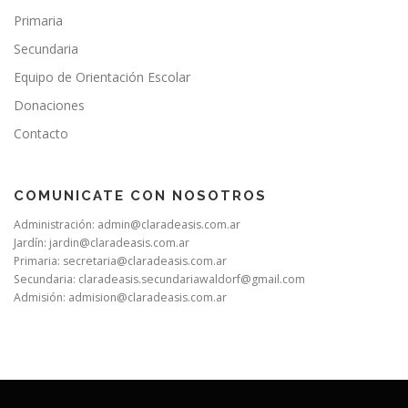
Primaria
Secundaria
Equipo de Orientación Escolar
Donaciones
Contacto
COMUNICATE CON NOSOTROS
Administración:
admin@claradeasis.com.ar
Jardín:
jardin@claradeasis.com.ar
Primaria:
secretaria@claradeasis.com.ar
Secundaria:
claradeasis.secundariawaldorf@gmail.com
Admisión:
admision@claradeasis.com.ar