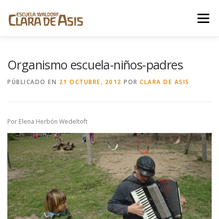
Saltar
al
Menú
contenido
LA ESCUELA
PEDAGOGÍA WALDORF
Organismo escuela-niños-padres
PÚBLICADO EN
21 OCTUBRE, 2012
POR
CLARA DE ASIS
COMUNIDAD
DONACIONES
CONTACTO
Por Elena Herbón Wedeltoft