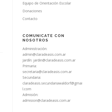
Equipo de Orientación Escolar
Donaciones
Contacto
COMUNICATE CON
NOSOTROS
Administración:
admin@claradeasis.com.ar
Jardín:
jardin@claradeasis.com.ar
Primaria:
secretaria@claradeasis.com.ar
Secundaria:
claradeasis.secundariawaldorf@gmai
l.com
Admisión:
admision@claradeasis.com.ar