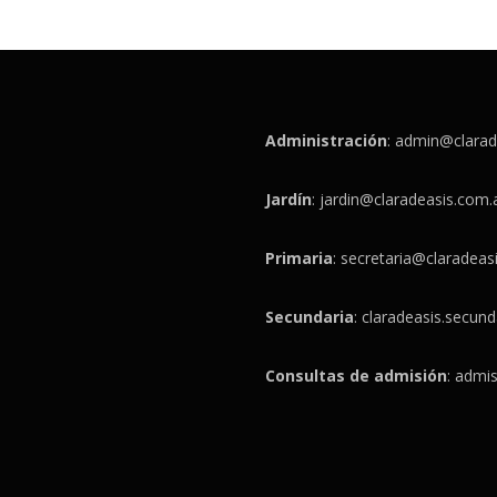
Administración
:
admin@clarad
Jardín
:
jardin@claradeasis.com.
Primaria
:
secretaria@claradeas
Secundaria
:
claradeasis.secun
Consultas de admisión
:
admis