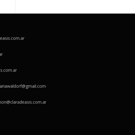
easis.com.ar
ar
is.com.ar
dariawaldorf@gmail.com
ion@claradeasis.com.ar