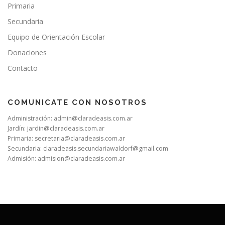
Primaria
Secundaria
Equipo de Orientación Escolar
Donaciones
Contacto
COMUNICATE CON NOSOTROS
Administración:
admin@claradeasis.com.ar
Jardín:
jardin@claradeasis.com.ar
Primaria:
secretaria@claradeasis.com.ar
Secundaria:
claradeasis.secundariawaldorf@gmail.com
Admisión:
admision@claradeasis.com.ar