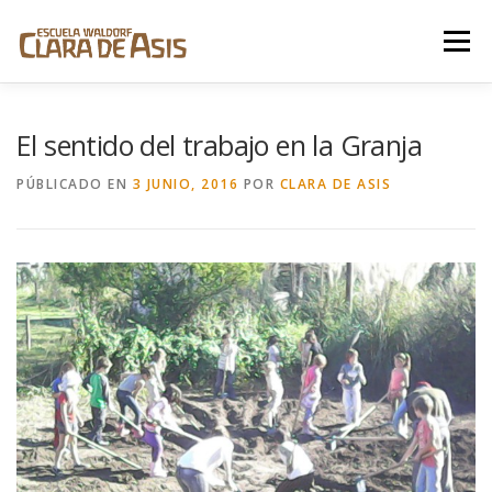
Saltar
al
Menú
contenido
LA ESCUELA
PEDAGOGÍA WALDORF
El sentido del trabajo en la Granja
PÚBLICADO EN
3 JUNIO, 2016
POR
CLARA DE ASIS
COMUNIDAD
DONACIONES
CONTACTO