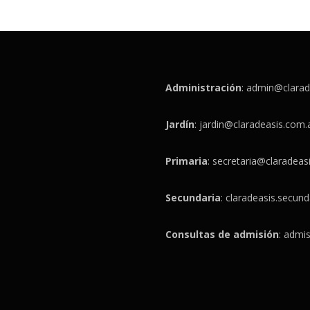
Administración
:
admin@clarad
Jardín
:
jardin@claradeasis.com.
Primaria
:
secretaria@claradeas
Secundaria
:
claradeasis.secun
Consultas de admisión
:
admis