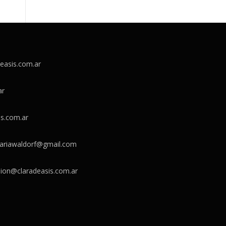
easis.com.ar
ar
is.com.ar
dariawaldorf@gmail.com
ion@claradeasis.com.ar