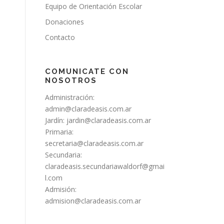
Equipo de Orientación Escolar
Donaciones
Contacto
COMUNICATE CON
NOSOTROS
Administración:
admin@claradeasis.com.ar
Jardín:
jardin@claradeasis.com.ar
Primaria:
secretaria@claradeasis.com.ar
Secundaria:
claradeasis.secundariawaldorf@gmai
l.com
Admisión:
admision@claradeasis.com.ar