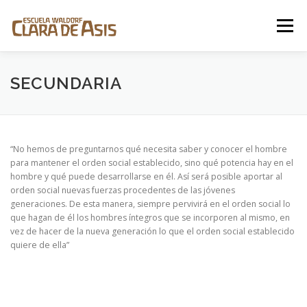
Saltar
al
Menú
contenido
LA ESCUELA
PEDAGOGÍA WALDORF
SECUNDARIA
COMUNIDAD
DONACIONES
CONTACTO
“No hemos de preguntarnos qué necesita saber y conocer el hombre
para mantener el orden social establecido, sino qué potencia hay en el
hombre y qué puede desarrollarse en él. Así será posible aportar al
orden social nuevas fuerzas procedentes de las jóvenes
generaciones. De esta manera, siempre pervivirá en el orden social lo
que hagan de él los hombres íntegros que se incorporen al mismo, en
vez de hacer de la nueva generación lo que el orden social establecido
quiere de ella”